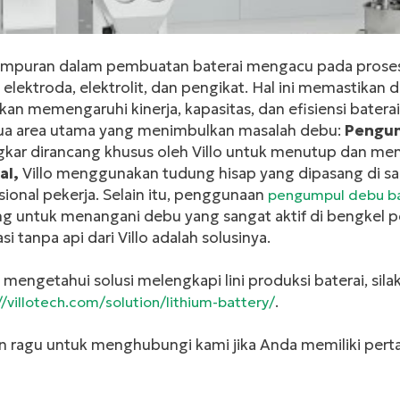
mpuran dalam pembuatan baterai mengacu pada proses
elektroda, elektrolit, dan pengikat. Hal ini memastikan 
ikan memengaruhi kinerja, kapasitas, dan efisiensi bate
ua area utama yang menimbulkan masalah debu:
Pengu
gkar dirancang khusus oleh Villo untuk menutup dan me
al
,
Villo menggunakan tudung hisap yang dipasang di 
ional pekerja. Selain itu, penggunaan
pengumpul debu ba
ng untuk menangani debu yang sangat aktif di bengkel 
asi tanpa api dari Villo adalah solusinya.
mengetahui solusi melengkapi lini produksi baterai, sila
.
//villotech.com/solution/lithium-battery/
n ragu untuk menghubungi kami jika Anda memiliki pert