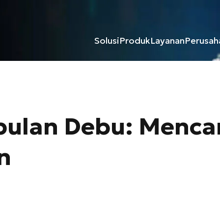
Solusi
Produk
Layanan
Perusah
pulan Debu: Menc
n