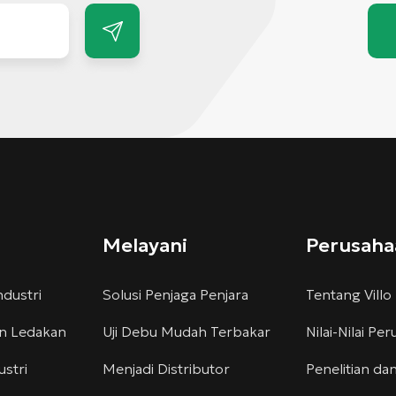
Melayani
Perusaha
dustri
Solusi Penjaga Penjara
Tentang Villo
an Ledakan
Uji Debu Mudah Terbakar
Nilai-Nilai Pe
stri
Menjadi Distributor
Penelitian d