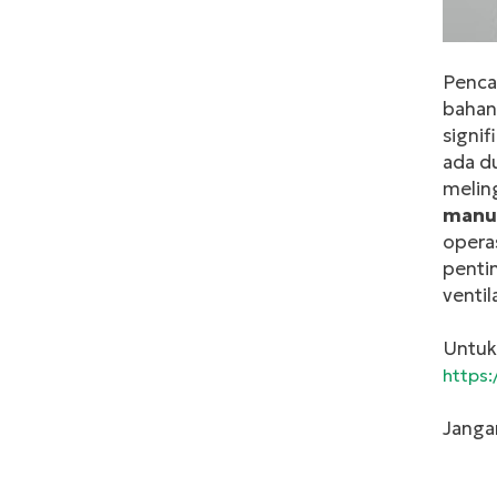
Penca
bahan 
signif
ada d
melin
manu
operas
penti
ventil
Untuk 
https:
Janga