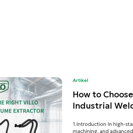
Artikel
How to Choose 
Industrial Wel
Complete Gui
linkedin
1.Introduction In high-sta
machining, and advanced m