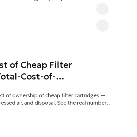
tional efficiency, workplace safety, and
zardous welding fumes, fine grinding dust,
ect worker health, damage sensitive factory
duct quality if not properly controlled. As a
t of Cheap Filter
Total-Cost-of-
eakdown
ost of ownership of cheap filter cartridges —
ssed air, and disposal. See the real numbers