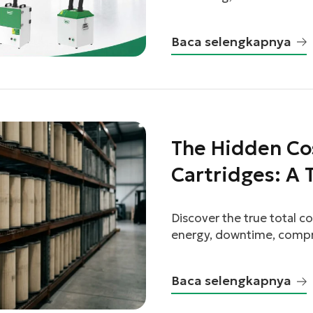
important factor in opera
facebook
equipment protection. Ha
Baca selengkapnya
and harmful gases can aff
twitter
equipment, and impact pro
professional provider […]
The Hidden Cos
Cartridges: A 
Ownership Br
Discover the true total c
energy, downtime, compre
before you buy.
Baca selengkapnya