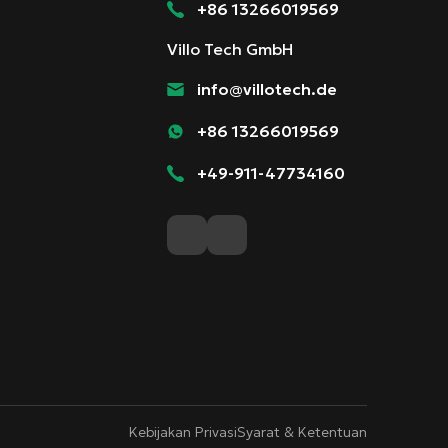
+86 13266019569
Villo Tech GmbH
info@villotech.de
+86 13266019569
+49-911-47734160
Kebijakan Privasi
Syarat & Ketentuan